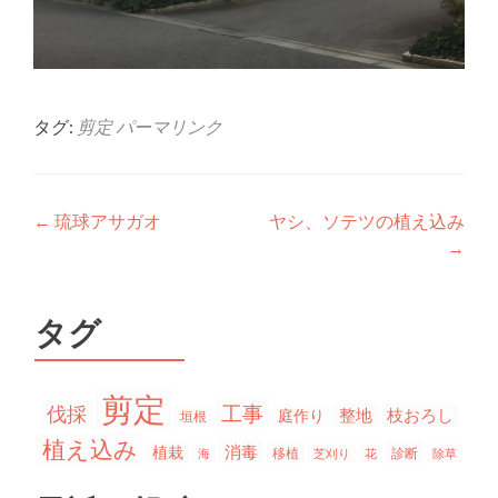
タグ:
剪定
パーマリンク
投稿ナビゲーション
←
琉球アサガオ
ヤシ、ソテツの植え込み
→
タグ
剪定
工事
伐採
整地
枝おろし
庭作り
垣根
植え込み
消毒
植栽
移植
診断
海
芝刈り
花
除草