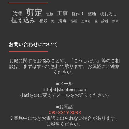
剪定
工事
伐採
整地
枝おろし
庭作り
垣根
植え込み
消毒
植栽
移植
診断
海
芝刈り
花
除草
お問い合わせについて
お庭に関するお悩みごとや、「こうしたい」等のご相
談は、まずはすべて無料で承ります。お気軽にご連絡
ください。
■メール
info[at]shuuteien.com
（[at]を@に変えてメールをお送りください）
■お電話
090-8319-8083
※業務中につきお電話に出られない場合があります、
ご容赦ください。