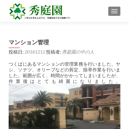
ナビゲ
マンション管理
投稿日:
20181212
投稿者:
秀庭園の中の人
つくばにあるマンションの管理業務を行いました。ヤ
シ、ソテツ、オリーブなどの剪定、除草作業を行いま
した。範囲が広く、時間がかかってしまいましたが、
作業後はとても綺麗になりました。