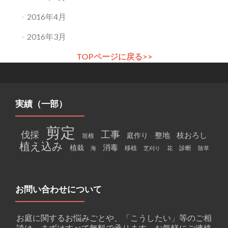
2016年4月
2016年3月
TOPページに戻る>>
実績（一部）
剪定
工事
伐採
整地
枝おろし
庭作り
垣根
植え込み
消毒
植栽
移植
診断
海
芝刈り
花
除草
お問い合わせについて
お庭に関するお悩みごとや、「こうしたい」等のご相
談は、まずはすべて無料で承ります。お気軽にご連絡