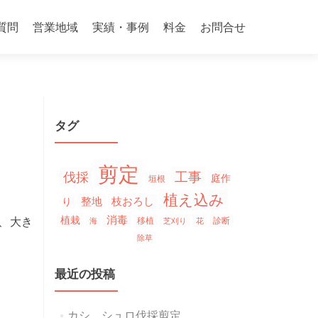
質問
営業地域
実績・事例
料金
お問合せ
タグ
剪定
工事
伐採
庭作
垣根
植え込み
整地
枝おろし
り
消毒
、大き
植栽
移植
診断
海
芝刈り
花
除草
最近の投稿
カシ、シュロ伐採剪定