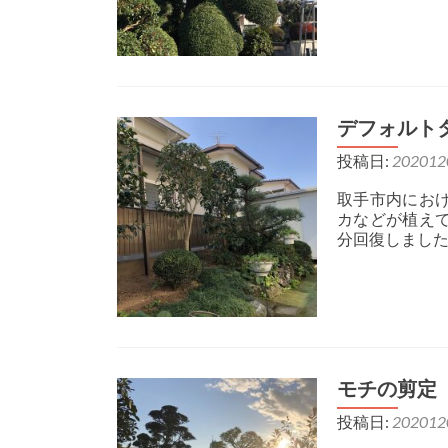
デフォルト
投稿日:
202012
取手市内にお
カなどが植え
分回復しまし
モチの剪定
投稿日:
202012