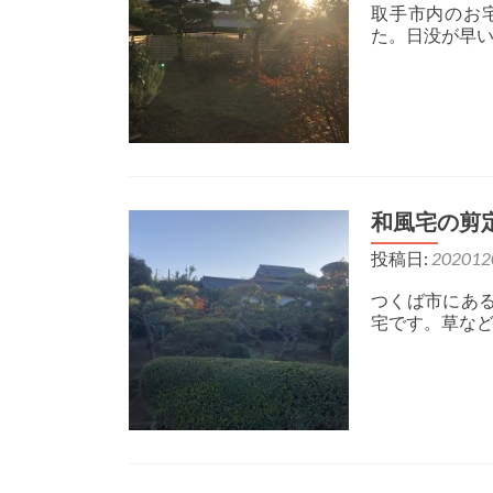
取手市内のお
た。日没が早
和風宅の剪
投稿日:
202012
つくば市にあ
宅です。草な