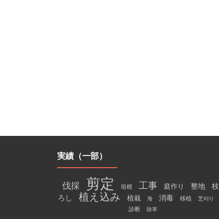
実績（一部）
剪定
工事
伐採
整地
枝
庭作り
垣根
植え込み
消毒
ろし
植栽
移植
海
芝刈り
診断
除草