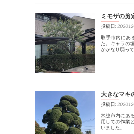
ミモザの剪
投稿日:
202012
取手市内にあ
た。キャラの
かかなり弱っ
大きなマキ
投稿日:
202012
常総市内にあ
用しての作業
いました。