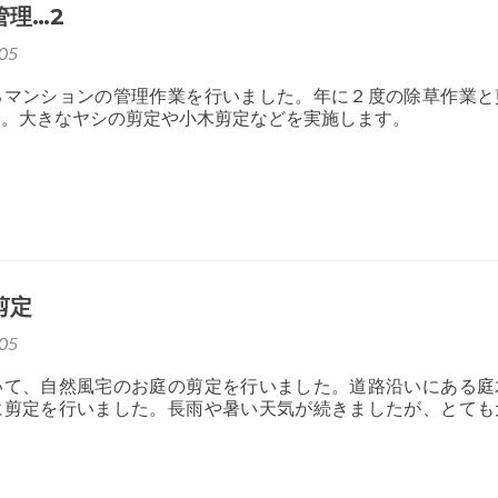
管理…2
05
るマンションの管理作業を行いました。年に２度の除草作業と
た。大きなヤシの剪定や小木剪定などを実施します。
剪定
05
いて、自然風宅のお庭の剪定を行いました。道路沿いにある庭
に剪定を行いました。長雨や暑い天気が続きましたが、とても
。