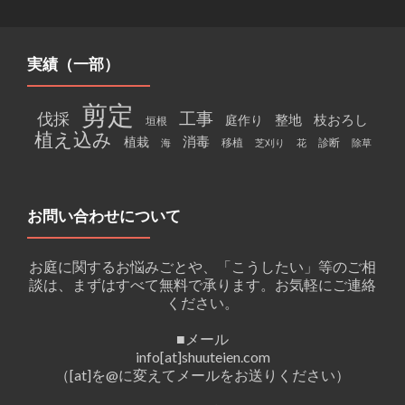
実績（一部）
剪定
工事
伐採
整地
枝おろし
庭作り
垣根
植え込み
消毒
植栽
移植
診断
海
芝刈り
花
除草
お問い合わせについて
お庭に関するお悩みごとや、「こうしたい」等のご相
談は、まずはすべて無料で承ります。お気軽にご連絡
ください。
■メール
info[at]shuuteien.com
（[at]を@に変えてメールをお送りください）