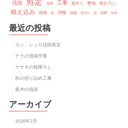
剪定
工事
伐採
整地
枝おろし
庭作り
垣根
植え込み
消毒
植栽
移植
診断
海
芝刈り
花
除草
最近の投稿
カシ、シュロ伐採剪定
ナラの伐採作業
ケヤキの枝降ろし
杉の切り詰め工事
庭木の伐採
アーカイブ
2026年2月