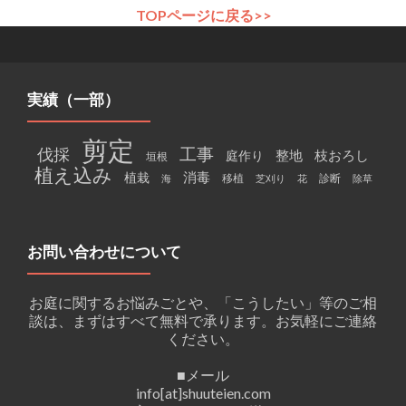
TOPページに戻る>>
実績（一部）
剪定
工事
伐採
整地
枝おろし
庭作り
垣根
植え込み
消毒
植栽
移植
診断
海
芝刈り
花
除草
お問い合わせについて
お庭に関するお悩みごとや、「こうしたい」等のご相
談は、まずはすべて無料で承ります。お気軽にご連絡
ください。
■メール
info[at]shuuteien.com