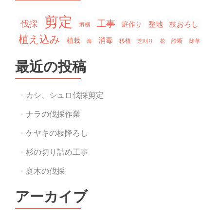
剪定
工事
伐採
整地
枝おろし
庭作り
垣根
植え込み
消毒
植栽
移植
診断
海
芝刈り
花
除草
最近の投稿
カシ、シュロ伐採剪定
ナラの伐採作業
ケヤキの枝降ろし
杉の切り詰め工事
庭木の伐採
アーカイブ