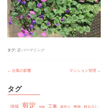
タグ:
花
パーマリンク
投稿ナビゲーション
←
台風の影響
マンション管理
→
タグ
剪定
工事
伐採
整地
枝おろし
庭作り
垣根