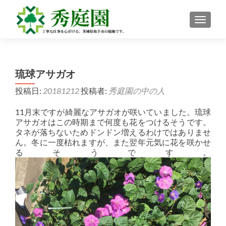
ナビゲ
琉球アサガオ
投稿日:
20181212
投稿者:
秀庭園の中の人
11月末ですが綺麗なアサガオが咲いていました。琉球
アサガオはこの時期まで何度も花をつけるそうです。
タネが落ちないためドンドン増えるわけではありませ
ん。冬に一度枯れますが、また翌年元気に花を咲かせ
るそうです。