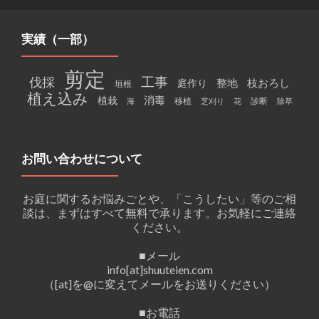
実績（一部）
剪定
工事
伐採
整地
枝おろし
庭作り
垣根
植え込み
消毒
植栽
移植
診断
海
芝刈り
花
除草
お問い合わせについて
お庭に関するお悩みごとや、「こうしたい」等のご相
談は、まずはすべて無料で承ります。お気軽にご連絡
ください。
■メール
info[at]shuuteien.com
（[at]を@に変えてメールをお送りください）
■お電話