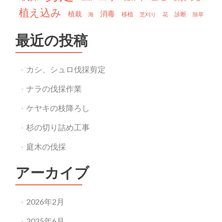
植え込み
消毒
植栽
移植
診断
海
芝刈り
花
除草
最近の投稿
カシ、シュロ伐採剪定
ナラの伐採作業
ケヤキの枝降ろし
杉の切り詰め工事
庭木の伐採
アーカイブ
2026年2月
2025年6月