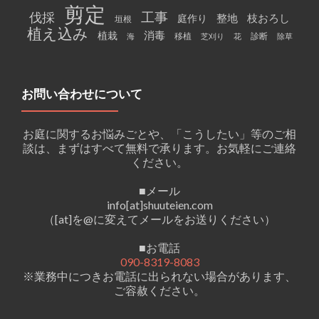
剪定
工事
伐採
整地
枝おろし
庭作り
垣根
植え込み
消毒
植栽
移植
診断
海
芝刈り
花
除草
お問い合わせについて
お庭に関するお悩みごとや、「こうしたい」等のご相
談は、まずはすべて無料で承ります。お気軽にご連絡
ください。
■メール
info[at]shuuteien.com
（[at]を@に変えてメールをお送りください）
■お電話
090-8319-8083
※業務中につきお電話に出られない場合があります、
ご容赦ください。