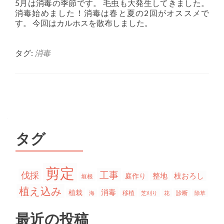
5月は消毒の季節です。 毛虫も大発生してきました。
消毒始めました！消毒は春と夏の2回がオススメで
す。 今回はカルホスを散布しました。
タグ:
消毒
投稿ナビゲーション
タグ
剪定
工事
伐採
整地
枝おろし
庭作り
垣根
植え込み
消毒
植栽
移植
診断
海
芝刈り
花
除草
最近の投稿