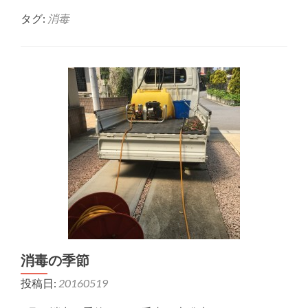
タグ:
消毒
消毒の季節
投稿日:
20160519